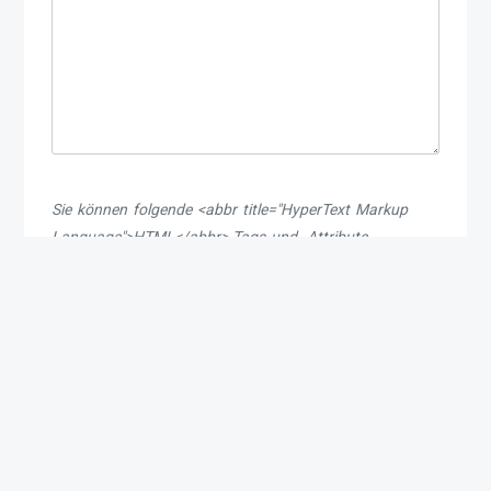
Sie können folgende <abbr title="HyperText Markup
Language">HTML</abbr>-Tags und -Attribute
<a href="" title=""> <abbr
verwenden:
title=""> <acronym title=""> <b>
<blockquote cite=""> <cite> <code>
<del datetime=""> <em> <i> <q cite="">
<s> <strike> <strong>
Meinen Namen, meine E-Mail-Adresse und meine
Website in diesem Browser speichern, bis ich wieder