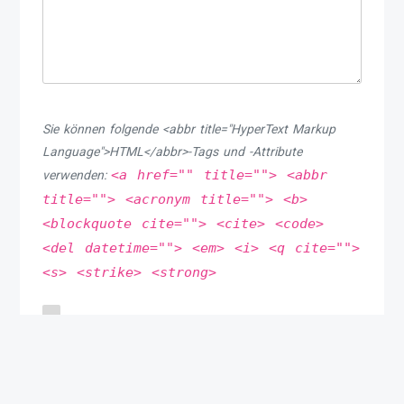
Sie können folgende <abbr title="HyperText Markup
Language">HTML</abbr>-Tags und -Attribute
<a href="" title=""> <abbr
verwenden:
title=""> <acronym title=""> <b>
<blockquote cite=""> <cite> <code>
<del datetime=""> <em> <i> <q cite="">
<s> <strike> <strong>
Meinen Namen, meine E-Mail-Adresse und meine
Website in diesem Browser speichern, bis ich wieder
kommentiere.