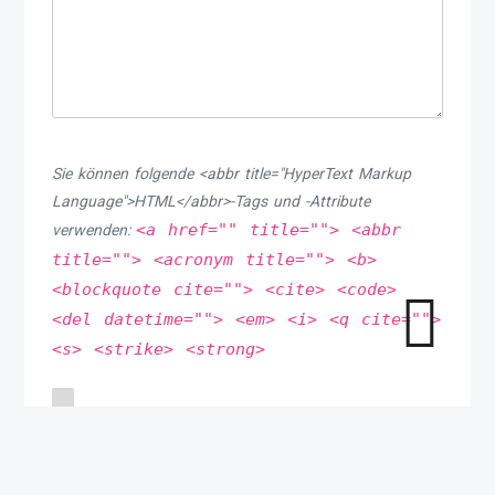
Sie können folgende <abbr title="HyperText Markup
Language">HTML</abbr>-Tags und -Attribute
<a href="" title=""> <abbr
verwenden:
title=""> <acronym title=""> <b>
<blockquote cite=""> <cite> <code>
<del datetime=""> <em> <i> <q cite="">
<s> <strike> <strong>
Meinen Namen, meine E-Mail-Adresse und meine
Website in diesem Browser speichern, bis ich wieder
kommentiere.