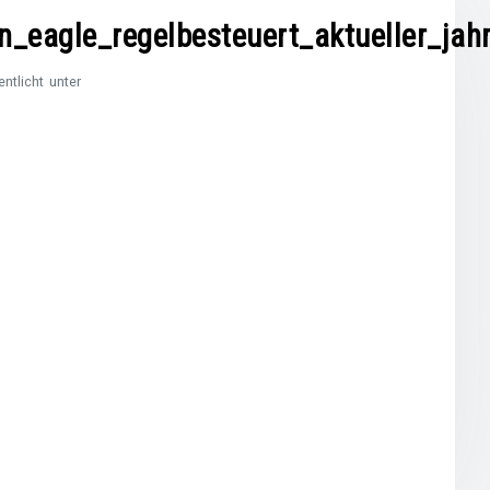
_eagle_regelbesteuert_aktueller_jah
entlicht unter