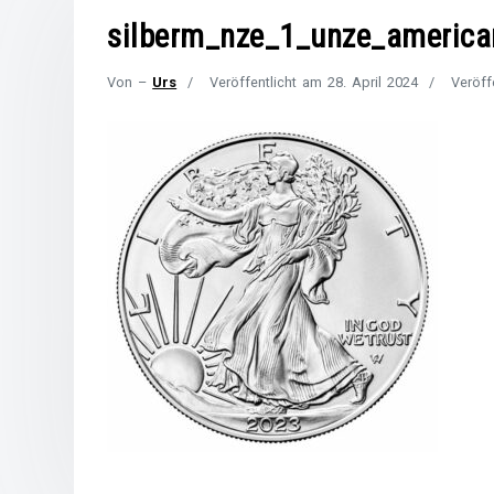
silberm_nze_1_unze_american
Von –
Urs
Veröffentlicht am
28. April 2024
Veröff