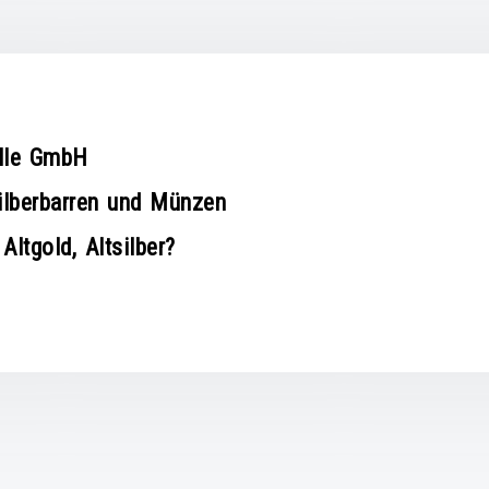
lle GmbH
ilberbarren und Münzen
ltgold, Altsilber?