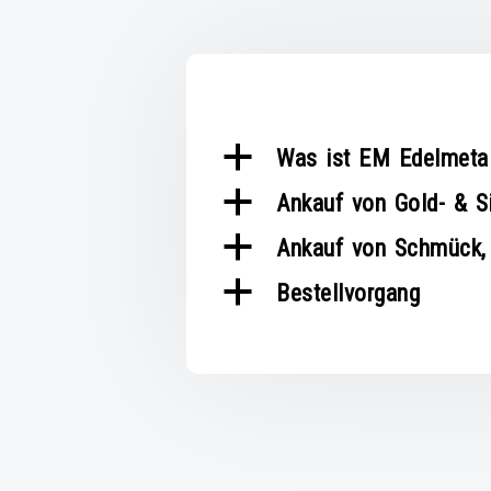
a
Was ist EM Edelmeta
a
Ankauf von Gold- & S
a
Ankauf von Schmück, A
a
Bestellvorgang