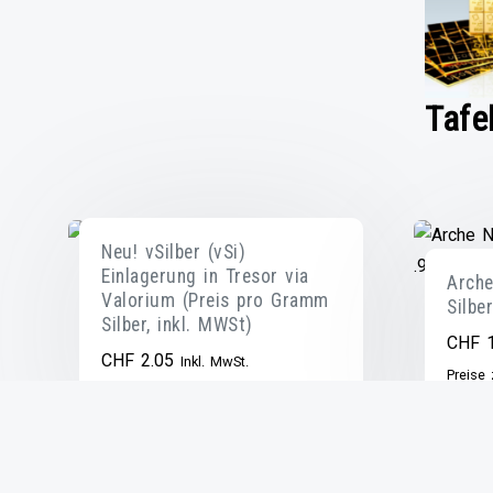
Tafe
Neu! vSilber (vSi)
Einlagerung in Tresor via
Arch
Valorium (Preis pro Gramm
Silbe
Silber, inkl. MWSt)
CHF
1
CHF
2.05
Inkl. MwSt.
Preise
IN DEN
WARENKORB