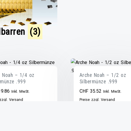
lbarren
(3)
e Noah – 1/4 oz
Arche Noah – 1/2 oz
rmünze .999
Silbermünze .999
9.86
CHF
35.52
Inkl. MwSt.
Inkl. MwSt.
 zzgl. Versand
Preise zzgl. Versand
IN DEN
IN DEN
WARENKORB
WARENKORB