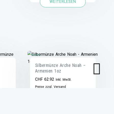
WEITERLESEN
Bewertet mit
Silbermünze Arche Noah –
5.00
von 5
Armenien 1oz
CHF
62.92
Inkl. MwSt.
Preise zzgl. Versand
IN DEN
WARENKORB