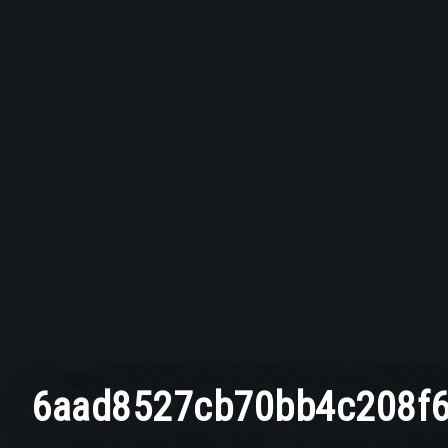
6aad8527cb70bb4c208f