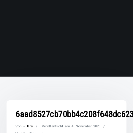
6aad8527cb70bb4c208f648dc62
Von –
Urs
Veröffentlicht am
4. November 2023