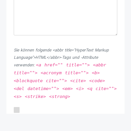
Sie können folgende <abbr title="HyperText Markup
Language">HTML</abbr>-Tags und -Attribute
<a href="" title=""> <abbr
verwenden:
title=""> <acronym title=""> <b>
<blockquote cite=""> <cite> <code>
<del datetime=""> <em> <i> <q cite="">
<s> <strike> <strong>
Meinen Namen, meine E-Mail-Adresse und meine
Website in diesem Browser speichern, bis ich wieder