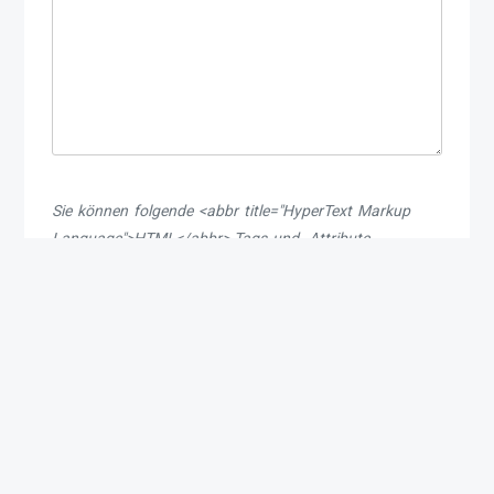
Sie können folgende <abbr title="HyperText Markup
Language">HTML</abbr>-Tags und -Attribute
<a href="" title=""> <abbr
verwenden:
title=""> <acronym title=""> <b>
<blockquote cite=""> <cite> <code>
<del datetime=""> <em> <i> <q cite="">
<s> <strike> <strong>
Meinen Namen, meine E-Mail-Adresse und meine
Website in diesem Browser speichern, bis ich wieder